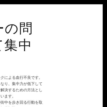
ーの問
て集中
ークによる血行不良です。
くなり、集中力が低下して
を解決するための方法とし
ています。
や街中を歩き回る行動を取