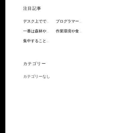
注目記事
デスク上でできる3つの方法
プログラマーの問題を解決して集中力アップ
一番は森林や公園での散歩がおすすめ
作業環境や食べ物でも集中力アップが見込める
集中することが求められるプログラマー
カテゴリー
カテゴリーなし