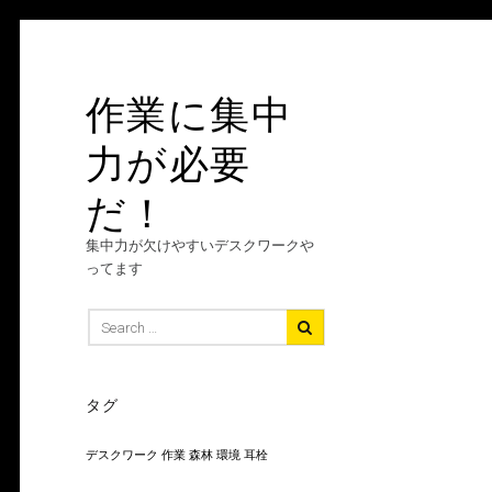
Skip
to
content
作業に集中
力が必要
だ！
集中力が欠けやすいデスクワークや
ってます
Search
for:
タグ
デスクワーク
作業
森林
環境
耳栓