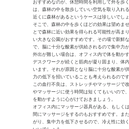
おすすめなのが、休憩時間を利用して外を歩
は、森林の中を散歩していい空気を取り入れ
近くに森林があるというケースは珍しいでし
そこで、森林の中を歩くほどの効果は望めま
とで森林に近い効果を得られる可能性が高ま
い大きな公園がおすすめです。その場で新鮮
で、脳に十分な酸素が供給されるので集中力
外出が難しい場合は、オフィス内で体を動か
デスクワークが続くと筋肉が凝り固まり、体
います。それが原因となり脳に十分な酸素が
力の低下を招いていることも考えられるので
この血行不良は、ストレッチやマッサージで
やマッサージに使う時間は短くてもいいので
を動かすように心がけておきましょう。
オフィス内にマッサージ器具がある、もしく
間にマッサージをするのもおすすめです。ま
がり、集中力を低下させるので、冷え性に効