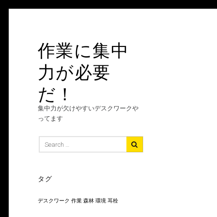
Skip
to
content
作業に集中
力が必要
だ！
集中力が欠けやすいデスクワークや
ってます
Search
for:
タグ
デスクワーク
作業
森林
環境
耳栓