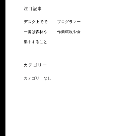
注目記事
デスク上でできる3つの方法
プログラマーの問題を解決して集中力アップ
一番は森林や公園での散歩がおすすめ
作業環境や食べ物でも集中力アップが見込める
集中することが求められるプログラマー
カテゴリー
カテゴリーなし